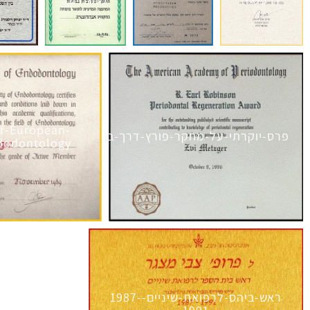
לרפואה
מומחיות
r-European-
פרס-יוקרתי-על-מחקר-פורץ-דרך-בתחום-בניית-עצם-1996
ndodontology
ראש-ביהס-לרפואת-שיניים-1987-