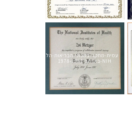
עמית-מחקר-במכוני-הבריאות-הלאומיים-
NIH-בארהב-1978-1981