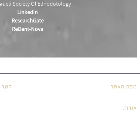
Israeli Society Of Ednodotology
LinkedIn
ResearchGate
ReDent-Nova
מפת האתר
קשר ו
דף הבית
אודות
הסבר
פרסומים מדעיים
פרקים בספרים
מידע מקצועי