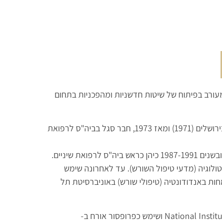
 מצגר, מומחה לטיפולי שורש בעל ותק של 35 שנה ומעורב בפיתוח של שיטות חדשניות ומהפכניות בתחום
בוגר הפקולטה לרפואת שיניים של האוניברסיטה העברית והדסה בירושלים (1971) ומאז 1973, חבר סגל בביה"ס לרפואת
פרופ' מצגר שימש שנים רבות כמנהל מעבדות המחקר של ביה"ס, ובשנים 1987-1991 כיהן כראש ביה"ס לרפואת שיניים.
טולוגיה (מדעי טיפול השורש). עד לאחרונה שימש
ת באנדודונטיה (טיפולי שורש) באוניברסיטת תל
פרופ' מצגר השתלם בארה"ב ב- National Institutes of Health (NIH)1978-1981 ושימש כפרופסור אורח ב-