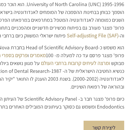
הוסמך כבוחן בבחינות ההסמכה של המומחים לאנדודונטיה בישראל
השנים כמומחה לאנדודונטיה המטפל במתרפאים במרפאתו הפרטי
פרופ' מצגר מעורב גם בפיתוח מכשירים חדשניים ומהפכניים בתחום 
וה-
(Self-adjusting File (SAF
פיתוח ישראלי המשווק כיום ברחבי ה
הוא משמש כ-Head of Scientific Advisory Board בחברת Redent-Nova, שפתחה את ה- SAF.
פרופ' מצגר פרסם עד כה למעלה מ- 100
מאמרים
ו
פרקים בספרי ה
מבוקש
ומרצה לעיתים קרובות ברחבי העולם
על מגוון נושאים ביולו
לאנדודונטיה (2000-2002). בשנת 2003
ובהוראה של רפואת השיניים.
Endodontics ומשמש גם כסוקר בעיתונים המובילים האחרים בתחום זה.
ליצירת קשר