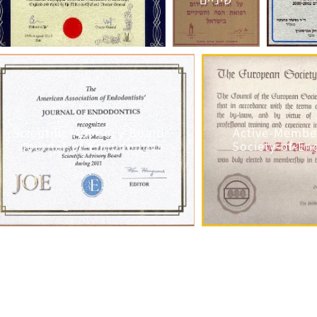
שיניים
Scientific-Advisory-Board-
Active-Membe
Journal-of-Endodontics
Society-of-E