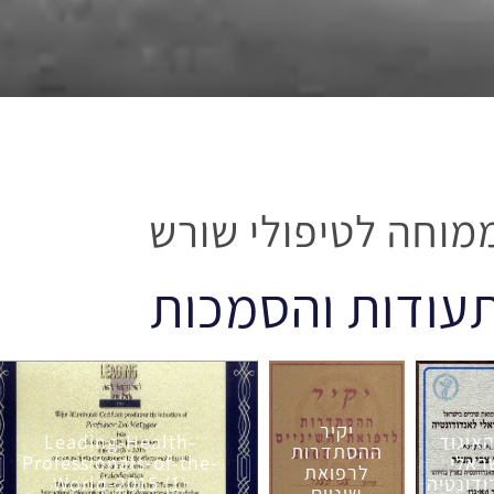
מוחה לטיפולי שורש
עודות והסמכות
יקיר
האיגוד
Leading-Health-
ההסתדרות
ראלי
Professionals-of-the-
לרפואת
דונטיה
World-2015 (1)