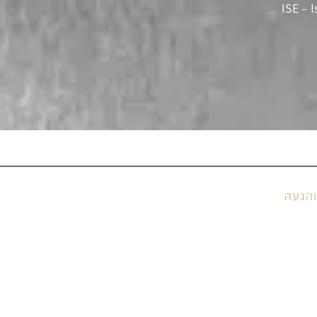
ISE – 
הגעה
072-3301464
 מספר מקשר
שילחו וואטסאפ