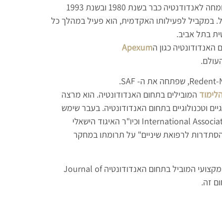
University of North Carolina (UNC) 1995-1996. הוא הוכר כמומחה לאנדודנטיה כבר בשנת 1980 ובשנת 1993
. במקביל לפעילותו האקדמית, הוא פעיל במהלך כל
ת בתל אביב.
האנדודונטיה כגון ה
Apexum
עולם.
לימוד
המובילים בתחום האנדודונטיה. הוא מרצה
גיים וטכנולוגיים בתחום האנדודונטיה. בעבר שימש
כנשיא החטיבה הישראלית של ה- 1987-International Association of Dental Research וכיו"ר האיגוד הישאלי
 הוענק לו התואר "יקיר ההסתדרות לרפואת שיניים" על תרומתו במחקר
כיום פרופ' מצגר חבר ב- Scientific Advisory Panel של העיתון המקצועי המוביל בתחום האנדודונטיה Journal of