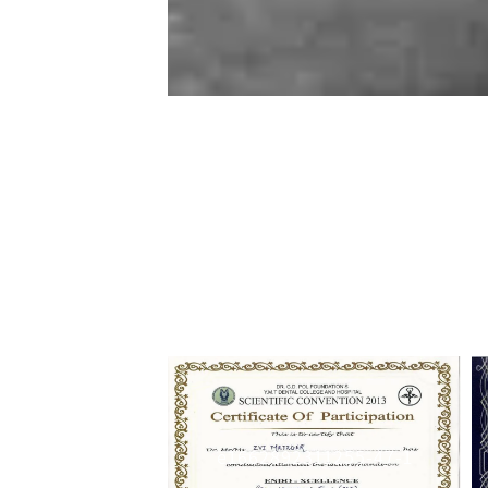
47-1-e1662892311255