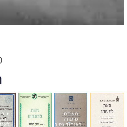
מ
ת
תעודת
הסמכה
תעודת
יו"ר 
הוקרה -
כבוחן
מומחה
היש
הפקולטה
בבחינות
באנדודונטיה
לאנדו